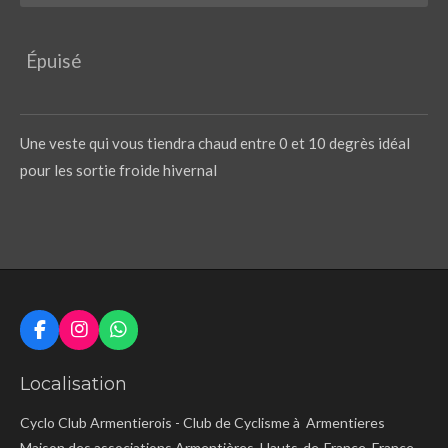
Épuisé
Une veste qui vous tiendra chaud entre 0 et 10 degrès idéal
pour les sortie froide hivernal
F
I
W
a
n
h
c
s
a
Localisation
e
t
t
b
a
s
Cyclo Club Armentierois - Club de Cyclisme à Armentieres
o
g
A
o
r
p
Maison des associations Armentières, Hauts-de-France, France